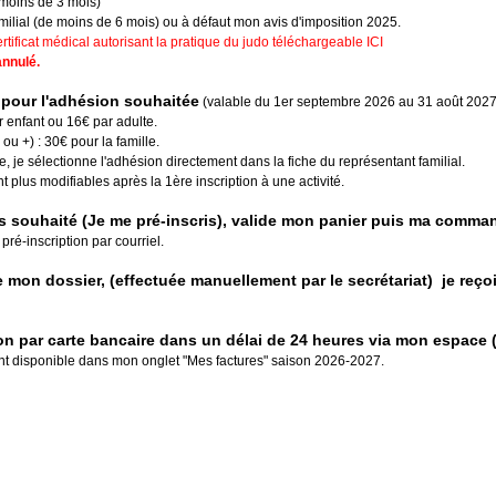
e moins de 3 mois)
amilial (de moins de 6 mois) ou à défaut mon avis d'imposition 2025.
certificat médical autorisant la pratique du judo téléchargeable
ICI
annulé.
pour l'adhésion souhaitée
(valable du 1er septembre
2026
au 31 août 2027)
r enfant ou 16€ par adulte.
u +) : 30€ pour la famille.
le, je sélectionne l'adhésion directement dans la fiche du représentant familial.
nt plus modifiables après la 1ère inscription
à une activité
.
rs souhaité (Je me pré-inscris), valide mon panier puis ma comma
 pré-inscription par courriel.
e mon dossier, (effectuée manuellement par le secrétariat) je reç
on par carte bancaire dans un délai de 24 heures via mon espace (
t disponible dans mon onglet "Mes factures" saison 2026-2027.