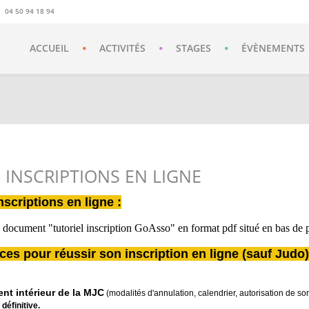
04 50 94 18 94
ACCUEIL
ACTIVITÉS
STAGES
ÉVÈNEMENTS
 INSCRIPTIONS EN LIGNE
inscriptions en ligne :
 document "tutoriel inscription GoAsso" en format pdf situé en bas de 
uces pour réussir son inscription en ligne (sauf Judo)
ent intérieur de la MJC
(modalités d'annulation, calendrier, autorisation de sort
 définitive.