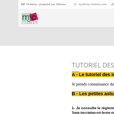
MJC Chablais - propulsé par
GOasso
·
mjc@mjc-chablais.com
TUTORIEL DES
A - Le tutoriel des 
Je prends connaissance du
B - Les petites ast
1- Je consulte le réglem
Toute inscription est ferme et