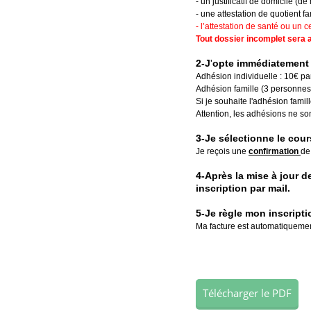
- un justificatif de domicile (d
- une attestation de quotient f
- l’attestation de santé ou un 
Tout dossier incomplet sera 
2-J
'
opte immédiatement 
Adhésion individuelle : 10€ pa
Adhésion famille (3 personnes o
Si je souhaite l'adhésion famil
Attention, les adhésions ne so
3-Je sélectionne le cou
Je reçois une
confirmation
de
4-Après la mise à jour d
inscription par mail.
5-Je règle mon inscripti
Ma facture est automatiquemen
Télécharger le PDF