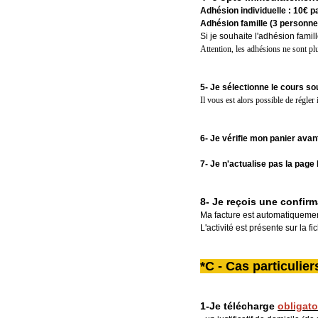
Adhésion individuelle : 10€ p
Adhésion famille (3 personnes
Si je souhaite l'adhésion famil
Attention, les adhésions ne sont plu
5- Je sélectionne le cours so
Il vous est alors possible de régler
6- Je vérifie mon panier avant
7- Je n'actualise pas la page
8- Je reçois une confirm
Ma facture est automatiqueme
L'activité est présente sur la f
*C - Cas particulie
1-Je télécharge
o
bligat