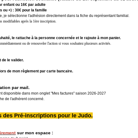
ar enfant ou 16€ par adulte
 ou +) : 30€ pour la famille
le, je sélectionne l'adhésion directement dans la fiche du représentant familial.
s modifiables après la 1ère inscription.
uhaité, le rattache à la personne concernée et le rajoute à mon panier.
 immédiatement ou de renouveler l'action si vous souhaitez plusieurs activités.
 de le valider.
 lors de mon règlement par carte bancaire.
ation par mail.
nt disponible dans mon onglet "Mes factures" saison 2026-2027
iche de l'adhérent concerné.
rs des Pré-inscriptions pour le Judo.
oirement
sur mon espace :