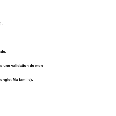
 :
nde.
ois une
validation
de mon
onglet Ma famille).