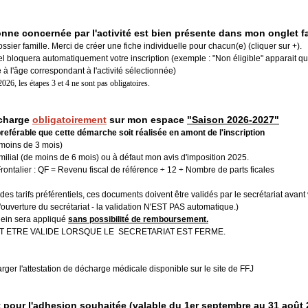
sonne concernée par l'activité est bien présente dans mon onglet f
ossier famille. Merci de créer une fiche individuelle pour chacun(e) (cliquer sur +).
iel bloquera automatiquement votre inscription (exemple : "Non éligible" apparait qu
à l'âge correspondant à l'activité sélectionnée)
2026, les étapes 3 et 4 ne sont pas obligatoires.
charge
o
bligatoirement
sur mon espace
"Saison 2026-2027"
preférable que cette démarche soit réalisée en amont de l'inscription
e moins de 3 mois)
amilial (de moins de 6 mois) ou à défaut mon avis d'imposition 2025.
rontalier : QF = Revenu fiscal de référence ÷ 12 ÷ Nombre de parts ficales
des tarifs préférentiels, ces documents doivent être validés par le secrétariat avant 
'ouverture du secrétariat - la validation N'EST PAS automatique.)
 plein sera appliqué
sans possibilité de remboursement.
 ETRE VALIDE LORSQUE LE SECRETARIAT EST FERME.
arger l'attestation de décharge médicale disponible sur le site de FFJ
pour l'adhesion souhaitée (valable du 1er septembre au 31 août 