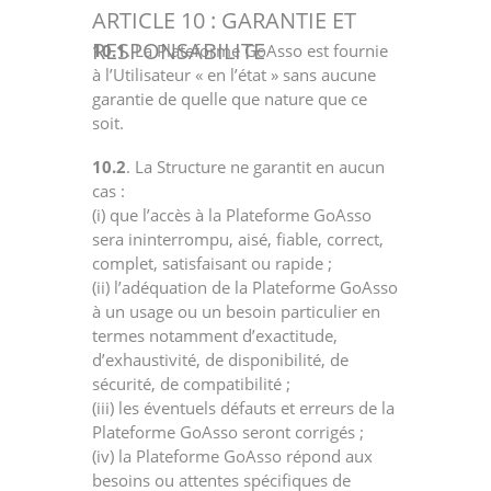
ARTICLE 10 : GARANTIE ET
RESPONSABILITE
10.1
. La Plateforme GoAsso est fournie
à l’Utilisateur « en l’état » sans aucune
garantie de quelle que nature que ce
soit.
10.2
. La Structure ne garantit en aucun
cas :
(i) que l’accès à la Plateforme GoAsso
sera ininterrompu, aisé, fiable, correct,
complet, satisfaisant ou rapide ;
(ii) l’adéquation de la Plateforme GoAsso
à un usage ou un besoin particulier en
termes notamment d’exactitude,
d’exhaustivité, de disponibilité, de
sécurité, de compatibilité ;
(iii) les éventuels défauts et erreurs de la
Plateforme GoAsso seront corrigés ;
(iv) la Plateforme GoAsso répond aux
besoins ou attentes spécifiques de