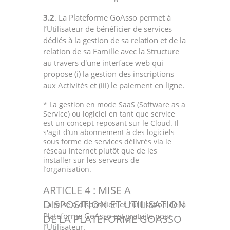
3.2
. La Plateforme GoAsso permet à
l’Utilisateur de bénéficier de services
dédiés à la gestion de sa relation et de la
relation de sa Famille avec la Structure
au travers d'une interface web qui
propose (i) la gestion des inscriptions
aux Activités et (iii) le paiement en ligne.
* La gestion en mode SaaS (Software as a
Service) ou logiciel en tant que service
est un concept reposant sur le Cloud. Il
s'agit d’un abonnement à des logiciels
sous forme de services délivrés via le
réseau internet plutôt que de les
installer sur les serveurs de
l’organisation.
ARTICLE 4 : MISE A
DISPOSITION ET UTILISATION
La mise à disposition et l’utilisation de la
Plateforme GoAsso est gratuite pour
DE LA PLATEFORME GOASSO
l’Utilisateur.