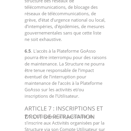
structure des réseaux de
télécommunications, de blocage des
réseaux de télécommunications, de
grève, d’état d’urgence national ou local,
d’intempéries, d’épidémies, de mesures
gouvernementales sans que cette liste
ne soit exhaustive.
6.5
. L'accès à la Plateforme GoAsso
pourra être interrompu pour des raisons
de maintenance. La Structure ne pourra
être tenue responsable de l’impact
éventuel de l’interruption pour
maintenance de l’accès à la Plateforme
GoAsso sur les activités et/ou
inscriptions de l’Utilisateur.
ARTICLE 7 : INSCRIPTIONS ET
DROIT DE RETRACTATION
7.1
. L’Utilisateur a la possibilité de
s’inscrire aux Activités organisées par la
Structure via son Compte Utilisateur sur