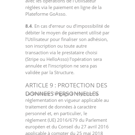
avec les opérations de l’Utilisateur
réglées via le paiement en ligne de la
Plateforme GoAsso.
8.4
. En cas d’erreur ou d’impossibilité de
débiter le moyen de paiement utilisé par
l’Utilisateur pour finaliser son adhésion,
son inscription ou toute autre
transaction via le prestataire choisi
(Stripe ou HelloAsso) l’opération sera
annulée et l’inscription ne sera pas
validée par la Structure.
ARTICLE 9 : PROTECTION DES
DONNEES PERSONNELLES
La Structure s’engage à respecter la
réglementation en vigueur applicable au
traitement de données à caractère
personnel et, en particulier, le
règlement (UE) 2016/679 du Parlement
européen et du Conseil du 27 avril 2016
applicable à compter du 25 mai 2018