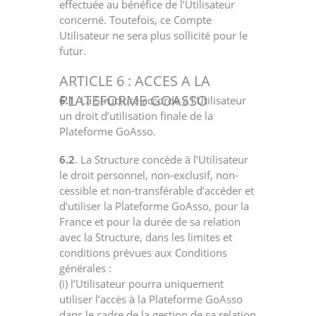
effectuée au bénéfice de l’Utilisateur
concerné. Toutefois, ce Compte
Utilisateur ne sera plus sollicité pour le
futur.
ARTICLE 6 : ACCES A LA
PLATEFORME GOASSO
6.1
. La Structure accorde à l’Utilisateur
un droit d’utilisation finale de la
Plateforme GoAsso.
6.2
. La Structure concède à l’Utilisateur
le droit personnel, non-exclusif, non-
cessible et non-transférable d’accéder et
d’utiliser la Plateforme GoAsso, pour la
France et pour la durée de sa relation
avec la Structure, dans les limites et
conditions prévues aux Conditions
générales :
(i) l’Utilisateur pourra uniquement
utiliser l’accès à la Plateforme GoAsso
dans le cadre de la gestion de sa relation