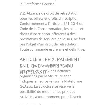
la Plateforme GoAsso.
7.2
. Absence de droit de rétractation
pour les billets et droits d’inscription
Conformément à l’article L.121-20-4 du
Code de la Consommation, les billets et
droits d’inscription, afférents à des
prestations de services de loisirs, ne font
pas l’objet d’un droit de rétractation.
Toute commande est ferme et définitive.
ARTICLE 8 : PRIX, PAIEMENT
EN LIGNE VIA STRIPE OU
8.1
. Les prix des adhésions à la
Structure et le prix des Activités
HELLOASSO
organisées par la Structure sont
indiqués en euros (€) sur la Plateforme
GoAsso. La Structure se réserve la
possibilité de modifier les prix des
Activités, à tout moment, pour l’avenir.