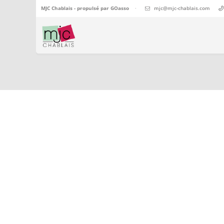
MJC Chablais - propulsé par
GOasso
·
mjc@mjc-chablais.com